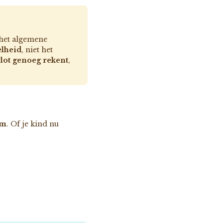
 het algemene
elheid
, niet het
vlot genoeg rekent
,
em
. Of je kind nu