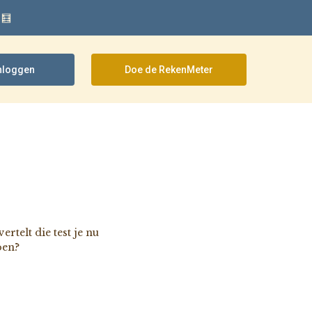
 🧮
nloggen
Doe de RekenMeter
rtelt die test je nu
oen?