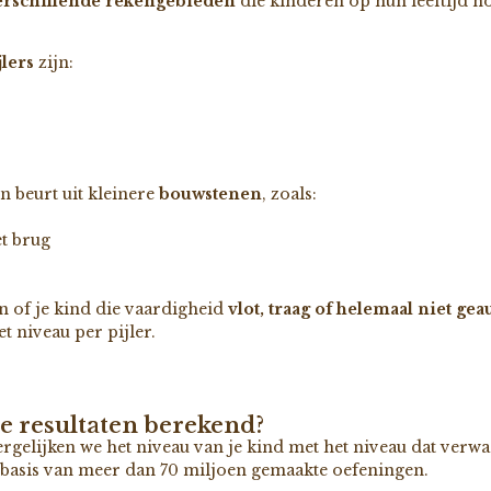
erschillende rekengebieden
die kinderen op hun leeftijd 
jlers
zijn:
jn beurt uit kleinere
bouwstenen
, zoals:
et brug
n of je kind die vaardigheid
vlot, traag of helemaal niet g
t niveau per pijler.
e resultaten berekend?
ergelijken we het niveau van je kind met het niveau dat verw
p basis van meer dan 70 miljoen gemaakte oefeningen.