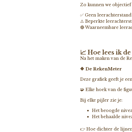
Zo kunnen we objectief 
✅ Geen leerachterstand
⚠️ Beperkte leerachters
🔴 Waarneembare leera
📈 Hoe lees ik de
Na het maken van de Reke
🔷 De RekenMeter
Deze grafiek geeft je ee
🧩 Elke hoek van de figuu
Bij elke pijler zie je:
Het beoogde nivea
Het behaalde niveau
👉 Hoe dichter de lijnen