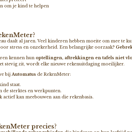
n om je kind te helpen
ekenMeter?
u daalt al jaren. Veel kinderen hebben moeite om mee te kun
or stress en onzekerheid. Een belangrijke oorzaak?
Gebrek
deren kennen hun
optellingen, aftrekkingen en tafels niet vl
niet stevig zit, wordt elke nieuwe rekenuitdaging moeilijker.
e bij
Automatus
de RekenMeter:
ind staat.
n de sterktes en werkpunten.
k actief kan meebouwen aan die rekenbasis.
ekenMeter precies?