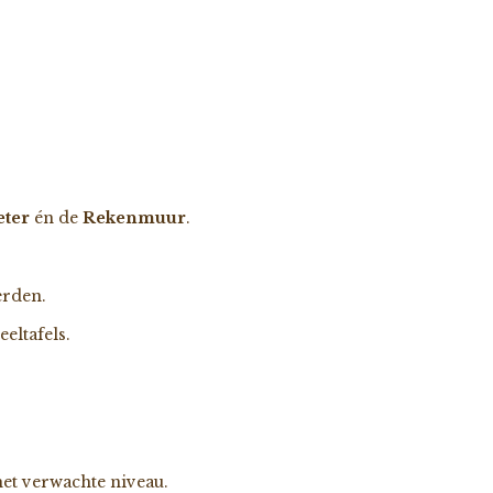
eter
én de
Rekenmuur
.
erden.
eeltafels.
 het verwachte niveau.