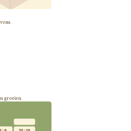
iveau.
an groeien.