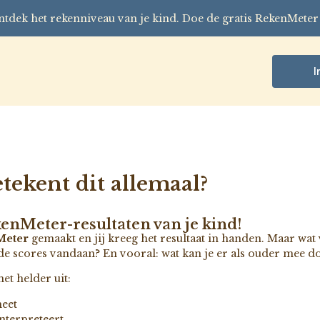
tdek het rekenniveau van je kind. Doe de gratis RekenMeter
I
tekent dit allemaal?
kenMeter-resultaten van je kind!
Meter
gemaakt en jij kreeg het resultaat in handen. Maar wat ve
de scores vandaan? En vooral: wat kan je er als ouder mee d
et helder uit:
eet
interpreteert