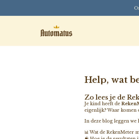
On
Help, wat be
Zo lees je de Re
Je kind heeft de
Reken
eigenlijk? Waar komen 
In deze blog leggen we h
📊 Wat de RekenMeter m
🧠 Hoe je de resultaten 