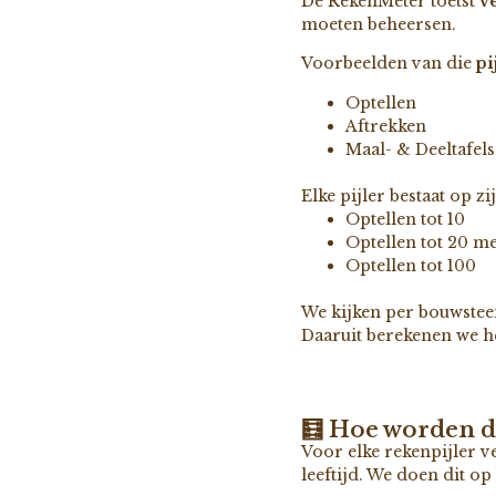
De RekenMeter toetst
v
moeten beheersen.
Voorbeelden van die
pi
Optellen
Aftrekken
Maal- & Deeltafels
Elke pijler bestaat op zi
Optellen tot 10
Optellen tot 20 m
Optellen tot 100
We kijken per bouwstee
Daaruit berekenen we he
🧮 Hoe worden d
Voor elke rekenpijler v
leeftijd. We doen dit o