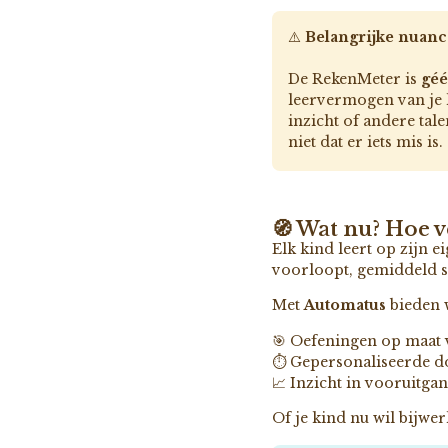
⚠️
Belangrijke nuanc
De RekenMeter is
géé
leervermogen van je 
inzicht of andere tal
niet dat er iets mis is.
🧭 Wat nu? Hoe v
Elk kind leert op zijn 
voorloopt, gemiddeld s
Met
Automatus
bieden 
🎯 Oefeningen op maat v
⏱️ Gepersonaliseerde d
📈 Inzicht in vooruitg
Of je kind nu wil bijwe