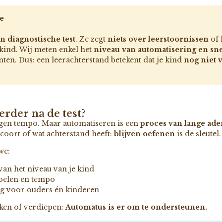
e
n diagnostische test
. Ze zegt
niets over leerstoornissen
of
kind. Wij meten enkel het
niveau van automatisering en sn
enten. Dus: een leerachterstand betekent dat je kind
nog niet 
erder na de test?
eigen tempo. Maar automatiseren is een
proces van lange ad
coort of wat achterstand heeft:
blijven oefenen
is de sleutel.
we:
an het niveau van je kind
oelen en tempo
ang voor ouders én kinderen
rken of verdiepen:
Automatus is er om te ondersteunen.