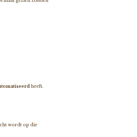
normaal gezien zouden
eautomatiseerd
heeft.
acht wordt op die