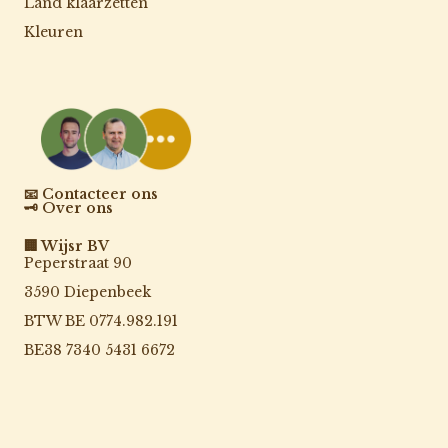
Land klaarzetten
Kleuren
📧 Contacteer ons
🗝️ Over ons
🏢 Wijsr BV
Peperstraat 90
3590 Diepenbeek
BTW BE 0774.982.191
BE38 7340 5431 6672